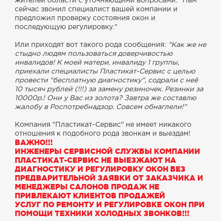
жителей области с уточняющими вопросами: "Нам
сейчас звонил специалист вашей компании и
предложил проверку состояния окон и
последующую регулировку."
Или приходят вот такого рода сообщения:
"Как же не
стыдно людям пользоваться доверчивостью
инвалидов! К моей матери, инвалиду 1 группы,
приехали специалисты Пластикат-Сервис с целью
провести "бесплатную диагностику", содрали с неё
10 тысяч рублей (!!!) за замену резиночек. Резинки за
10000р.! Они у Вас из золота? Завтра же составлю
жалобу в Роспотребнадзор. Совсем обнаглели!"
Компания "Пластикат-Сервис" не имеет никакого
отношения к подобного рода звонкам и выездам!
ВАЖНО!!!
ИНЖЕНЕРЫ СЕРВИСНОЙ СЛУЖБЫ КОМПАНИИ
ПЛАСТИКАТ-СЕРВИС НЕ ВЫЕЗЖАЮТ НА
ДИАГНОСТИКУ И РЕГУЛИРОВКУ ОКОН БЕЗ
ПРЕДВАРИТЕЛЬНОЙ ЗАЯВКИ ОТ ЗАКАЗЧИКА И
МЕНЕДЖЕРЫ САЛОНОВ ПРОДАЖ НЕ
ПРИВЛЕКАЮТ КЛИЕНТОВ ПРОДАЖЕЙ
УСЛУГ ПО РЕМОНТУ И РЕГУЛИРОВКЕ ОКОН ПРИ
ПОМОЩИ ТЕХНИКИ ХОЛОДНЫХ ЗВОНКОВ!!!