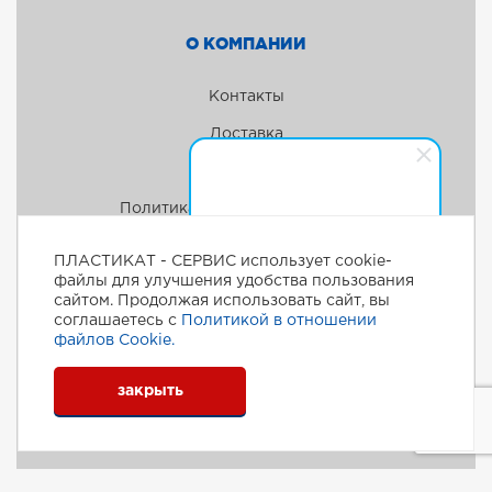
О КОМПАНИИ
Контакты
Доставка
Акции
Политика конфиденциальности
Менеджер
Здравствуйте! Готова помочь
ПЛАСТИКАТ - СЕРВИС использует cookie-
вам. Напишите мне, если у
файлы для улучшения удобства пользования
вас появятся вопросы.
сайтом. Продолжая использовать сайт, вы
соглашаетесь с
Политикой в отношении
файлов Сookie.
Пластикат-сервис © 2026
Создание и поддержка сайта
закрыть
ООО Инфотех (Westpower)