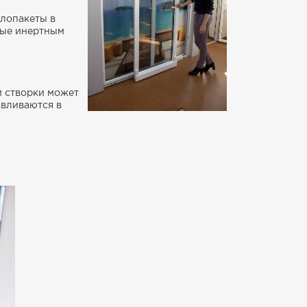
клопакеты в
ные инертным
 створки может
авливаются в