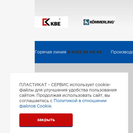
8 4012 99 49 49
Горячая линия
Производ
ПЛАСТИКАТ - СЕРВИС использует cookie-
файлы для улучшения удобства пользования
сайтом. Продолжая использовать сайт, вы
Пластикат-сервис © 2026
соглашаетесь с
Политикой в отношении
Создание и поддержка сайта
файлов Сookie.
ООО Инфотех (Westpower)
закрыть