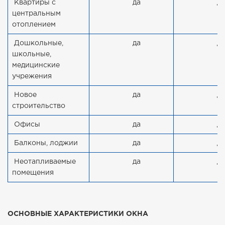
Квартиры с
да
да
центральным
отоплением
Дошкольные,
да
да
школьные,
медицинские
учрежения
Новое
да
да
строительство
Офисы
да
да
Балконы, лоджии
да
да
Неотапливаемые
да
да
помещения
ОСНОВНЫЕ ХАРАКТЕРИСТИКИ ОКНА