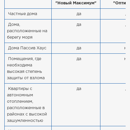
"Новый Максимум"
"Оптим
Частные дома
да
да
Дома,
да
да
расположенные на
берегу моря
Дома Пассив Хаус
да
не
Помещения, где
да
не
необходима
высокая степень
защиты от взлома
Квартиры с
да
да
автономным
отоплением,
расположенные в
районах с высокой
зашумленностью