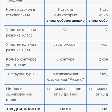
толщина
Кол-во стекол в
3 стекла,
3 стекл
стеклопакете
2 из которых
1 из кот
энергосберегающие
энергосбер
Уплотнительная
"А"
"А"
резинка, класс
Уплотнительная
светло-серая
черна
резинка, цвет
Кол-во контуров
3 контура
2 конт
уплотнения
Тип фурнитуры
антивзломная
станда
фурнитура "Presige"
Металл из
специальная форма
специальна
оцинкованной
от 1,5 до 3 мм
от 1,5 до
стали
ПРЕДНАЗНАЧЕНИЕ
ОКНО
ОКН