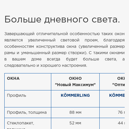
Больше дневного света.
Завершающей отличительной особенностью таких окон
является увеличенный световой проем, благодаря
особенностям конструктива окна (увеличенный размер
рамы и уменьшенный размер створки). С такими окнами
в вашем доме всегда будет больше света, а
следовательно и хорошего настроения.
ОКНА
ОКНО
ОКН
"Новый Максимум"
"Оптим
Профиль
KÖMMERLING
KÖMMER
Профиль, толщина
88 мм
76 м
Стеклопакет,
52 мм
44 м